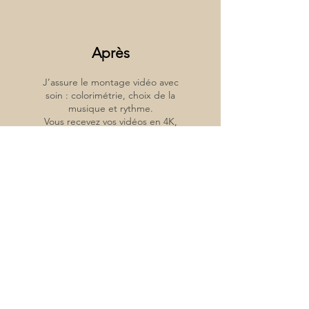
Après
J’assure le montage vidéo avec
soin : colorimétrie, choix de la
musique et rythme.
Vous recevez vos vidéos en 4K,
prêtes à être visionnées et
partagées.
Formule Sur-Mesure
Vous rêvez d’un projet unique ?
Cette formule s’adapte entièrement à
vos envies et à votre budget.
Nombre de vidéos ajusté selon votre
événement